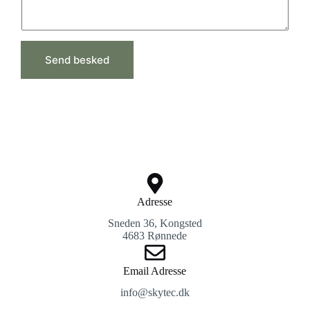
e
s
s
a
g
Send besked
e
*
Adresse
Sneden 36, Kongsted
4683 Rønnede
Email Adresse
info@skytec.dk